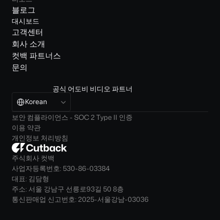
블로그
대시보드
고객센터
회사 소개
컷백 파트너스
문의
공식 어도비 비디오 파트너
Select Language
Korean
보안 컴플라이언스 - SOC 2 Type II 인증
이용 약관
개인정보 처리방침
주식회사 컷백
사업자등록번호: 530-86-03384
대표: 김담형
주소: 서울 강남구 선릉로93길 50 8층
통신판매업 신고번호: 2025-서울강남-03036