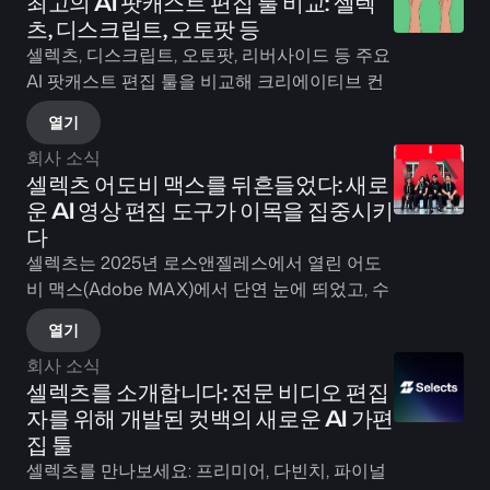
최고의 AI 팟캐스트 편집 툴 비교: 셀렉
츠, 디스크립트, 오토팟 등
셀렉츠, 디스크립트, 오토팟, 리버사이드 등 주요 
AI 팟캐스트 편집 툴을 비교해 크리에이티브 컨
트롤을 유지하면서 편집 속도를 높이는 방법을 
열기
찾아보세요.
회사 소식
셀렉츠 어도비 맥스를 뒤흔들었다: 새로
운 AI 영상 편집 도구가 이목을 집중시키
다
셀렉츠는 2025년 로스앤젤레스에서 열린 어도
비 맥스(Adobe MAX)에서 단연 눈에 띄었고, 수
백 명의 참가자가 라이브 데모를 보기 위해 몰려
열기
들었습니다. 강력한 영상 편집 도구가 크리에이
회사 소식
터들에게 어떤 반향을 일으켰는지, 그리고 AI로 
셀렉츠를 소개합니다: 전문 비디오 편집
가능한 일의 기준을 어떻게 새로 세웠는지 확인
자를 위해 개발된 컷백의 새로운 AI 가편
해 보시기 바랍니다.
집 툴
셀렉츠를 만나보세요: 프리미어, 다빈치, 파이널