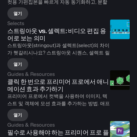
컷용 가편집본을 빠르게 자동 동기화하고, 분할
하고, 준비해 주는 AI 비디오 트리머입니다.
열기
Selects
스트링아웃 vs. 셀렉트: 비디오 편집 용
어로 보는 의미
스트링아웃(stringout)과 셀렉트(select)의 차이
가 헷갈리시나요? 스트링아웃 시퀀스, 셀렉트 릴
(select reel), KEM 롤의 차이와 더불어 셀렉츠
열기
와 같은 AI 영상 편집 도구가 이 모든 과정을 어
Guides & Resources
떻게 자동화하는지 알아보세요.
클릭 한 번으로 프리미어 프로에서 애니
메이션 효과 추가하기
프리미어 프로에서 컷백을 사용하여 이미지, 텍
스트 및 객체에 모션 효과를 추가하는 방법. 애프
터 이펙트 없이 애니메이션 인/아웃 작업을 수행
열기
하는 방법을 보여줍니다.
Guides & Resources
필수로 사용해야 하는 프리미어 프로 플