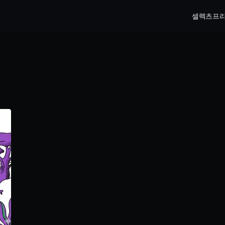
셀렉츠
프