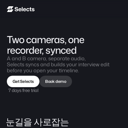
Two cameras, one 
recorder, synced
A and B camera, separate audio,
Selects syncs and builds your interview edit 
before you open your timeline.
Get Selects
Book demo
7 days free trial
눈길을 사로잡는