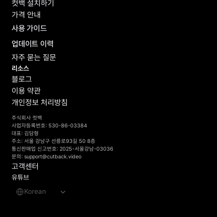
컷백 설치하기
가격 안내
사용 가이드
업데이트 이력
자주 묻는 질문
리소스
블로그
이용 약관
개인정보 처리방침
주식회사 컷백
사업자등록번호: 530-86-03384
대표: 김담형
주소: 서울 강남구 선릉로93길 50 8층
통신판매업 신고번호: 2025-서울강남-03036
문의: support@cutback.video
고객센터
유튜브
Select Language
Korean